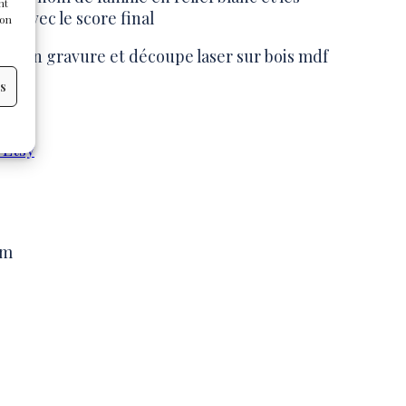
nt
le avec le score final
son
lisé en gravure et découpe laser sur bois mdf
es
 Etsy
cm