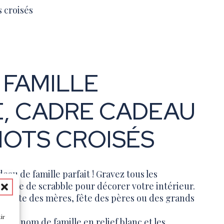
 croisés
 FAMILLE
, CADRE CADEAU
MOTS CROISÉS
eau de famille parfait ! Gravez tous les
lettre de scrabble pour décorer votre intérieur.
la fête des mères, fête des pères ou des grands
ir
c le nom de famille en relief blanc et les