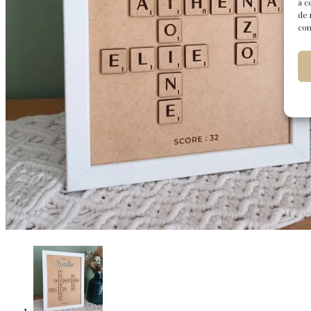
à c
de 
con