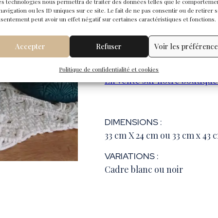
es technologies nous permettra de traiter des données telles que le comporteme
prénoms en lettres de scrabb
navigation ou les ID uniques sur ce site. Le fait de ne pas consentir ou de retirer 
sentement peut avoir un effet négatif sur certaines caractéristiques et fonctions.
L’intérieur du cadre est réa
Accepter
Refuser
Voir les préférenc
35,50
€
Politique de confidentialité et cookies
En vente sur notre boutique
DIMENSIONS :
33 cm X 24 cm ou 33 cm x 43 
VARIATIONS :
Cadre blanc ou noir