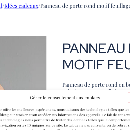
l
/
Idées cadeaux
/
Panneau de porte rond motif feuillag
PANNEAU 
MOTIF FE
Panneau de porte rond en bo
L’écriture est en relief par 
Gérer le consentement aux cookies
et élégant. Ces plaques sero
plus qu’à choisir ce que souh
r offrir les meilleures expériences, nous utilisons des technologies telles que les
kies pour stocker et/ou accéder aux informations des appareils. Le fait de consent
12,00
€
es technologies nous permettra de traiter des données telles que le comporteme
navigation ou les ID uniques sur ce site. Le fait de ne pas consentir ou de retirer 