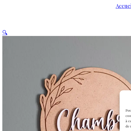
Accuei
🔍
Pou
coo
à c
de 