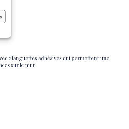
 Etsy
es
vec 2 languettes adhésives qui permettent une
races sur le mur