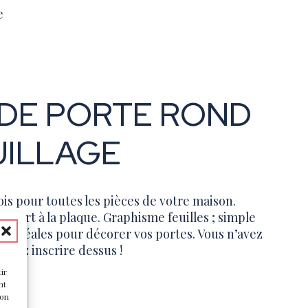
e
DE PORTE ROND
UILLAGE
is pour toutes les pièces de votre maison.
rapport à la plaque. Graphisme feuilles ; simple
nt idéales pour décorer vos portes. Vous n’avez
aitez inscrire dessus !
ir
nt
son